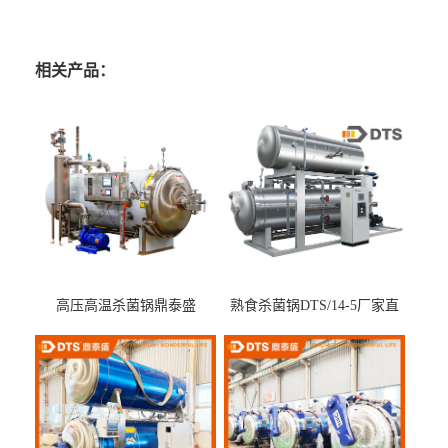
相关产品：
高压高温杀菌锅鼎泰盛
熟食杀菌锅DTS/14-5厂家直
DTS/15-4
供