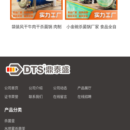
袋装风干牛肉干杀菌锅 肉制
小金碗杀菌锅厂家 食品全自
品高温杀菌釜 食品杀菌设备
动杀菌设备 燕窝高温杀菌釜
公司首页
公司介绍
公司动态
产品展厅
证书荣誉
联系我们
在线留言
在线招聘
产品分类
杀菌釜
水喷雾杀菌釜