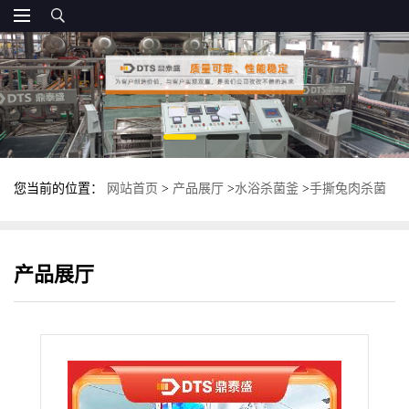
您当前的位置：
网站首页
>
产品展厅
>
水浴杀菌釜
>
手撕兔肉杀菌
釜 双罐卧式杀菌锅 不锈钢杀菌设备
产品展厅