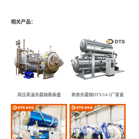
相关产品：
高压高温杀菌锅鼎泰盛
熟食杀菌锅DTS/14-5厂家直
DTS/15-4
供