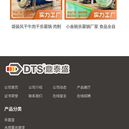
袋装风干牛肉干杀菌锅 肉制
小金碗杀菌锅厂家 食品全自
品高温杀菌釜 食品杀菌设备
动杀菌设备 燕窝高温杀菌釜
公司首页
公司介绍
公司动态
产品展厅
证书荣誉
联系我们
在线留言
在线招聘
产品分类
杀菌釜
水喷雾杀菌釜