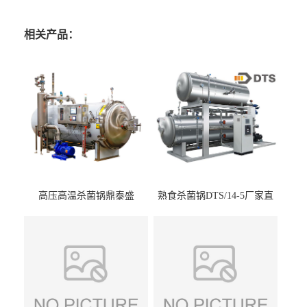
相关产品：
高压高温杀菌锅鼎泰盛
熟食杀菌锅DTS/14-5厂家直
DTS/15-4
供