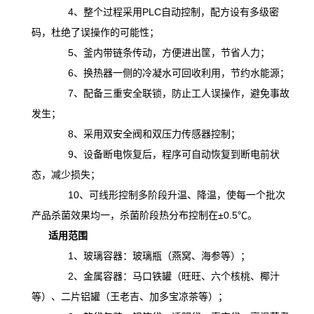
4、整个过程采用PLC自动控制，配方设有多级密
码，杜绝了误操作的可能性；
5、釜内带链条传动，方便进出筐，节省人力；
6、换热器一侧的冷凝水可回收利用，节约水能源；
7、配备三重安全联锁，防止工人误操作，避免事故
发生；
8、采用双安全阀和双压力传感器控制；
9、设备断电恢复后，程序可自动恢复到断电前状
态，减少损失；
10、可线形控制多阶段升温、降温，
使
每一个批次
产品杀菌效果均一，杀菌阶段热分布控制在
±0.5℃。
适用范围
1、玻璃容器：玻璃瓶（燕窝、海参等）；
2、金属容器：马口铁罐（旺旺、六个核桃、椰汁
等）、二片铝罐（王老吉、加多宝凉茶等）；