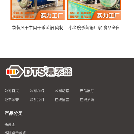
袋装风干牛肉干杀菌锅 肉制
小金碗杀菌锅厂家 食品全自
品高温杀菌釜 食品杀菌设备
动杀菌设备 燕窝高温杀菌釜
公司首页
公司介绍
公司动态
产品展厅
证书荣誉
联系我们
在线留言
在线招聘
产品分类
杀菌釜
水喷雾杀菌釜