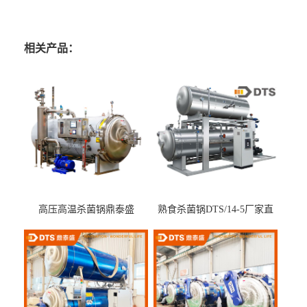
相关产品：
高压高温杀菌锅鼎泰盛
熟食杀菌锅DTS/14-5厂家直
DTS/15-4
供