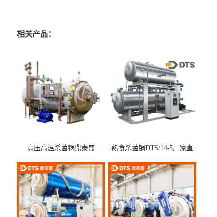
相关产品：
高压高温杀菌锅鼎泰盛
熟食杀菌锅DTS/14-5厂家直
DTS/15-4
供