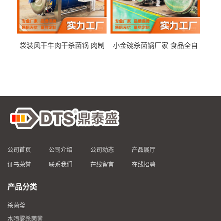
袋装风干牛肉干杀菌锅 肉制
小金碗杀菌锅厂家 食品全自
品高温杀菌釜 食品杀菌设备
动杀菌设备 燕窝高温杀菌釜
公司首页
公司介绍
公司动态
产品展厅
证书荣誉
联系我们
在线留言
在线招聘
产品分类
杀菌釜
水喷雾杀菌釜