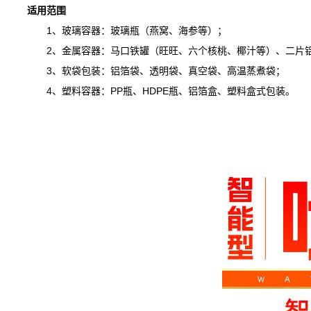
适用范围
1、玻璃容器：玻璃瓶（燕窝、海参等）；
2、金属容器：马口铁罐（旺旺、六个核桃、椰汁等）、二片铝
3、软袋包装：铝箔袋、透明袋、真空袋、高温蒸煮袋；
4、塑料容器：PP瓶、HDPE瓶、铝箔盒、塑料盒式包装。