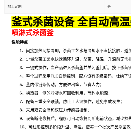
加工定制
是
釜式杀菌设备 全自动高温
喷淋式杀菌釜
性能特点
1、间接加热间接冷却，杀菌工艺水与冷却水不直接接触，避免
2、少量杀菌工艺水快速循环升温、杀菌、降温，升温前无需排
3、一键式操作，当产品进入杀菌釜并关闭釜门后，按下杀菌键
4、整个过程采用PLC自动控制，配方设有多级密码，杜绝了
5、釜内带链条传动，方便进出筐，节省人力；
6、换热器一侧的冷凝水可回收利用，节约水能源；
7、配备三重安全联锁，防止工人误操作，避免事故发生；
8、采用双安全阀和双压力传感器控制；
9、设备断电恢复后，程序可自动恢复到断电前状态，减少损
10、可线形控制多阶段升温、降温，
使
每一个批次产品杀菌效