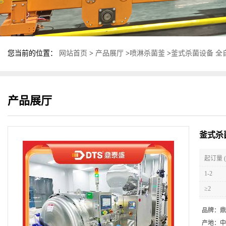
您当前的位置：
网站首页
>
产品展厅
>
喷淋杀菌釜
>
釜式杀菌设备 全
产品展厅
釜式杀
起订量 (
1-2
≥2
品牌：
鼎
产地：
中