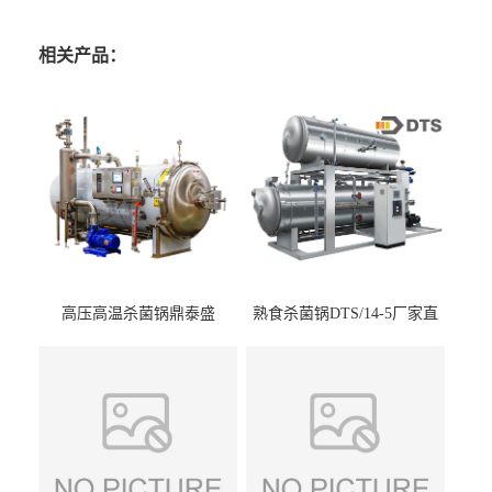
相关产品：
高压高温杀菌锅鼎泰盛
熟食杀菌锅DTS/14-5厂家直
DTS/15-4
供