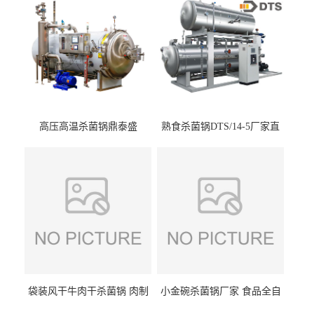
高压高温杀菌锅鼎泰盛
熟食杀菌锅DTS/14-5厂家直
DTS/15-4
供
袋装风干牛肉干杀菌锅 肉制
小金碗杀菌锅厂家 食品全自
品高温杀菌釜 食品杀菌设备
动杀菌设备 燕窝高温杀菌釜