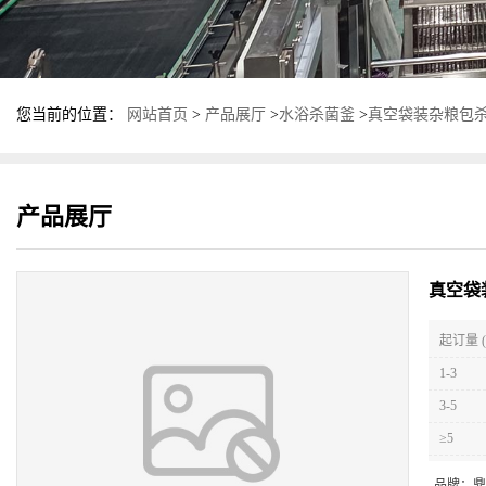
您当前的位置：
网站首页
>
产品展厅
>
水浴杀菌釜
>
真空袋装杂粮包杀
产品展厅
真空袋
起订量 (
1-3
3-5
≥5
品牌：
鼎