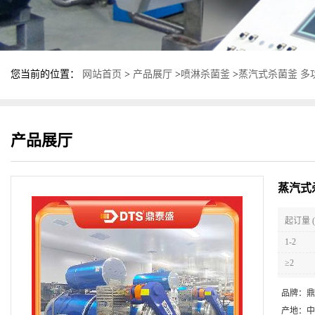
您当前的位置：
网站首页
>
产品展厅
>
喷淋杀菌釜
>
蒸汽式杀菌釜 多
产品展厅
蒸汽式
起订量 (
1-2
≥2
品牌：
鼎
产地：
中