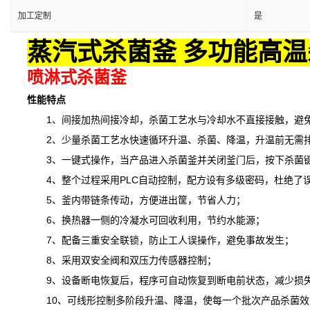
加工定制
是
蒸汽式杀菌釜 多功能高温
喷淋式杀菌釜
性能特点
1、间接加热间接冷却，杀菌工艺水与冷却水不直接接触，避免
2、少量杀菌工艺水快速循环升温、杀菌、降温，升温前无需排
3、一键式操作，当产品进入杀菌釜并关闭釜门后，按下杀菌键
4、整个过程采用PLC自动控制，配方设有多级密码，杜绝了
5、釜内带链条传动，方便进出筐，节省人力；
6、换热器一侧的冷凝水可回收利用，节约水能源；
7、配备三重安全联锁，防止工人误操作，避免事故发生；
8、采用双安全阀和双压力传感器控制；
9、设备断电恢复后，程序可自动恢复到断电前状态，减少损
10、可线形控制多阶段升温、降温，
使
每一个批次产品杀菌效