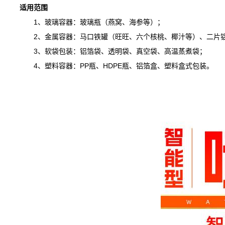
适用范围
1、玻璃容器：玻璃瓶（燕窝、海参等）；
2、金属容器：马口铁罐（旺旺、六个核桃、椰汁等）、二片铝
3、软袋包装：铝箔袋、透明袋、真空袋、高温蒸煮袋；
4、塑料容器：PP瓶、HDPE瓶、铝箔盒、塑料盒式包装。