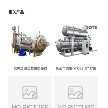
相关产品：
高压高温杀菌锅鼎泰盛
熟食杀菌锅DTS/14-5厂家直
DTS/15-4
供