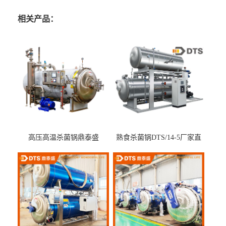
相关产品：
高压高温杀菌锅鼎泰盛
熟食杀菌锅DTS/14-5厂家直
DTS/15-4
供