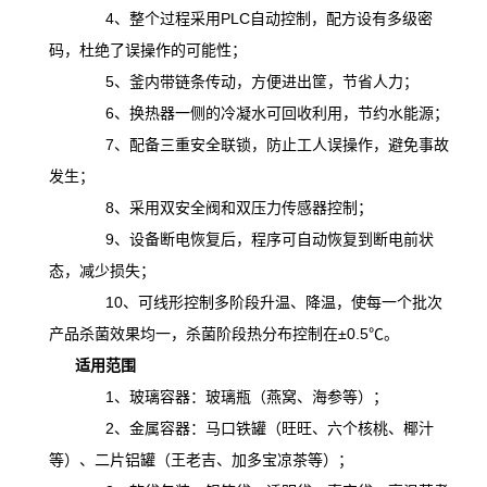
4、整个过程采用PLC自动控制，配方设有多级密
码，杜绝了误操作的可能性；
5、釜内带链条传动，方便进出筐，节省人力；
6、换热器一侧的冷凝水可回收利用，节约水能源；
7、配备三重安全联锁，防止工人误操作，避免事故
发生；
8、采用双安全阀和双压力传感器控制；
9、设备断电恢复后，程序可自动恢复到断电前状
态，减少损失；
10、可线形控制多阶段升温、降温，
使
每一个批次
产品杀菌效果均一，杀菌阶段热分布控制在
±0.5℃。
适用范围
1、玻璃容器：玻璃瓶（燕窝、海参等）；
2、金属容器：马口铁罐（旺旺、六个核桃、椰汁
等）、二片铝罐（王老吉、加多宝凉茶等）；