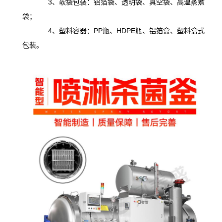
3、软袋包装：铝箔袋、透明袋、真空袋、高温蒸煮
袋；
4、塑料容器：PP瓶、HDPE瓶、铝箔盒、塑料盒式
包装。