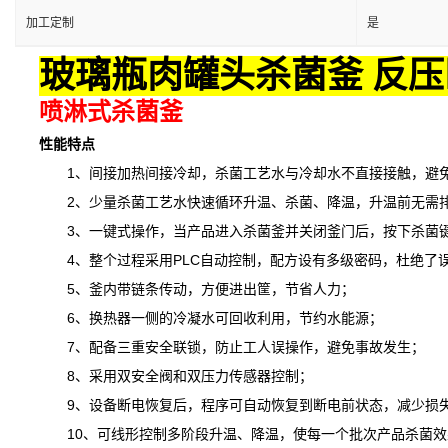
加工定制
是
玻璃瓶肉罐头杀菌釜 反压
喷淋式杀菌釜
性能特点
1、间接加热间接冷却，杀菌工艺水与冷却水不直接接触，避免
2、少量杀菌工艺水快速循环升温、杀菌、降温，升温前无需排
3、一键式操作，当产品进入杀菌釜并关闭釜门后，按下杀菌键
4、整个过程采用PLC自动控制，配方设有多级密码，杜绝了
5、釜内带链条传动，方便进出筐，节省人力；
6、换热器一侧的冷凝水可回收利用，节约水能源；
7、配备三重安全联锁，防止工人误操作，避免事故发生；
8、采用双安全阀和双压力传感器控制；
9、设备断电恢复后，程序可自动恢复到断电前状态，减少损
10、可线形控制多阶段升温、降温，
使
每一个批次产品杀菌效