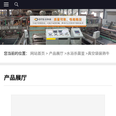
您当前的位置：
网站首页
>
产品展厅
>
水浴杀菌釜
>
真空袋装熟牛
肉杀菌锅 双罐卧式杀菌釜 鼎泰盛灭菌锅
产品展厅