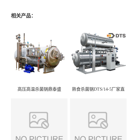
相关产品：
高压高温杀菌锅鼎泰盛
熟食杀菌锅DTS/14-5厂家直
DTS/15-4
供