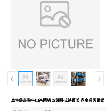
真空袋装熟牛肉杀菌锅 双罐卧式杀菌釜 鼎泰盛灭菌锅