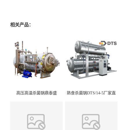
相关产品：
高压高温杀菌锅鼎泰盛
熟食杀菌锅DTS/14-5厂家直
DTS/15-4
供