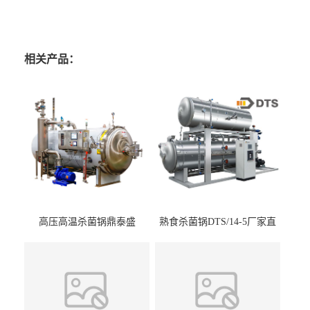
相关产品：
高压高温杀菌锅鼎泰盛
熟食杀菌锅DTS/14-5厂家直
DTS/15-4
供