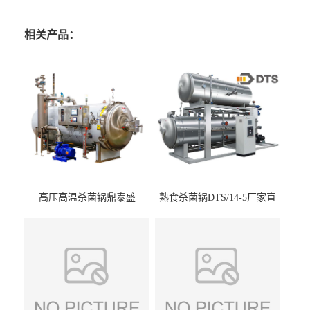
相关产品：
高压高温杀菌锅鼎泰盛
熟食杀菌锅DTS/14-5厂家直
DTS/15-4
供