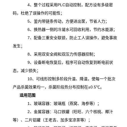
4、整个过程采用PLC自动控制，配方设有多级密
码，杜绝了误操作的可能性；
5、釜内带链条传动，方便进出筐，节省人力；
6、换热器一侧的冷凝水可回收利用，节约水能源；
7、配备三重安全联锁，防止工人误操作，避免事故
发生；
8、采用双安全阀和双压力传感器控制；
9、设备断电恢复后，程序可自动恢复到断电前状
态，减少损失；
10、可线形控制多阶段升温、降温，
使
每一个批次
产品杀菌效果均一，杀菌阶段热分布控制在
±0.5℃。
适用范围
1、玻璃容器：玻璃瓶（燕窝、海参等）；
2、金属容器：马口铁罐（旺旺、六个核桃、椰汁
等）、二片铝罐（王老吉、加多宝凉茶等）；