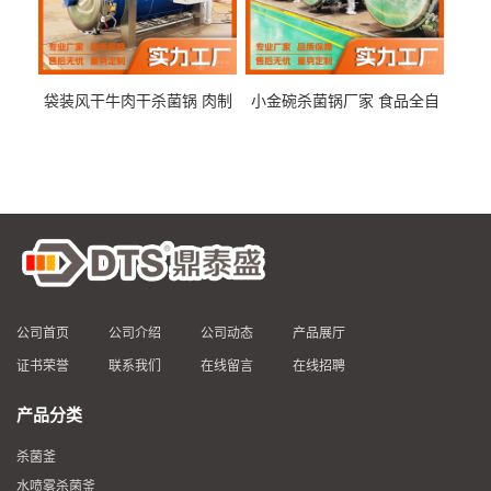
袋装风干牛肉干杀菌锅 肉制
小金碗杀菌锅厂家 食品全自
品高温杀菌釜 食品杀菌设备
动杀菌设备 燕窝高温杀菌釜
公司首页
公司介绍
公司动态
产品展厅
证书荣誉
联系我们
在线留言
在线招聘
产品分类
杀菌釜
水喷雾杀菌釜