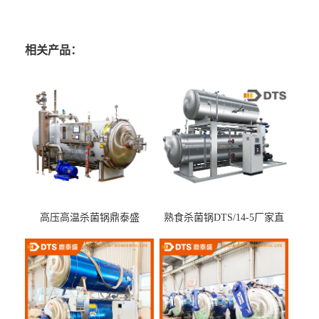
相关产品：
高压高温杀菌锅鼎泰盛
熟食杀菌锅DTS/14-5厂家直
DTS/15-4
供