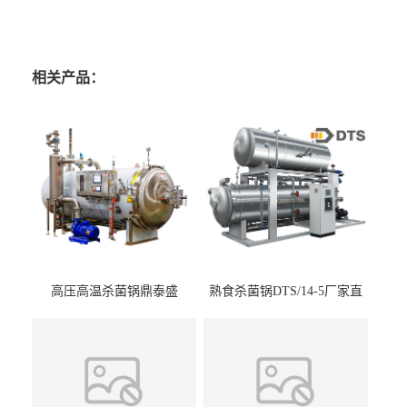
相关产品：
高压高温杀菌锅鼎泰盛
熟食杀菌锅DTS/14-5厂家直
DTS/15-4
供