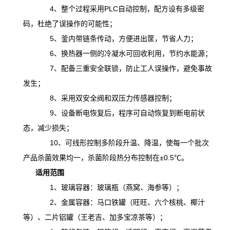
4、整个过程采用PLC自动控制，配方设有多级密
码，杜绝了误操作的可能性；
5、釜内带链条传动，方便进出筐，节省人力；
6、换热器一侧的冷凝水可回收利用，节约水能源；
7、配备三重安全联锁，防止工人误操作，避免事故
发生；
8、采用双安全阀和双压力传感器控制；
9、设备断电恢复后，程序可自动恢复到断电前状
态，减少损失；
10、可线形控制多阶段升温、降温，
使
每一个批次
产品杀菌效果均一，杀菌阶段热分布控制在
±0.5℃。
适用范围
1、玻璃容器：玻璃瓶（燕窝、海参等）；
2、金属容器：马口铁罐（旺旺、六个核桃、椰汁
等）、二片铝罐（王老吉、加多宝凉茶等）；