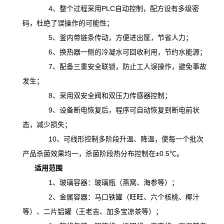
4、整个过程采用PLC自动控制，配方设有多级密
码，杜绝了误操作的可能性；
5、釜内带链条传动，方便进出筐，节省人力；
6、换热器一侧的冷凝水可回收利用，节约水能源；
7、配备三重安全联锁，防止工人误操作，避免事故
发生；
8、采用双安全阀和双压力传感器控制；
9、设备断电恢复后，程序可自动恢复到断电前状
态，减少损失；
10、可线形控制多阶段升温、降温，
使
每一个批次
产品杀菌效果均一，杀菌阶段热分布控制在
±0.5℃。
适用范围
1、玻璃容器：玻璃瓶（燕窝、海参等）；
2、金属容器：马口铁罐（旺旺、六个核桃、椰汁
等）、二片铝罐（王老吉、加多宝凉茶等）；