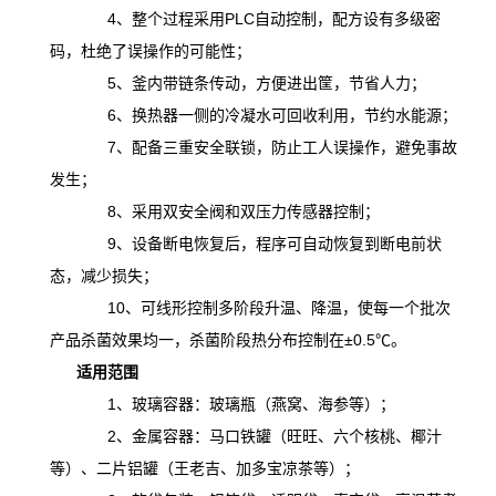
4、整个过程采用PLC自动控制，配方设有多级密
码，杜绝了误操作的可能性；
5、釜内带链条传动，方便进出筐，节省人力；
6、换热器一侧的冷凝水可回收利用，节约水能源；
7、配备三重安全联锁，防止工人误操作，避免事故
发生；
8、采用双安全阀和双压力传感器控制；
9、设备断电恢复后，程序可自动恢复到断电前状
态，减少损失；
10、可线形控制多阶段升温、降温，
使
每一个批次
产品杀菌效果均一，杀菌阶段热分布控制在
±0.5℃。
适用范围
1、玻璃容器：玻璃瓶（燕窝、海参等）；
2、金属容器：马口铁罐（旺旺、六个核桃、椰汁
等）、二片铝罐（王老吉、加多宝凉茶等）；