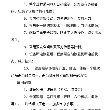
4、整个过程采用PLC自动控制，配方设有多级密
码，杜绝了误操作的可能性；
5、釜内带链条传动，方便进出筐，节省人力；
6、换热器一侧的冷凝水可回收利用，节约水能源；
7、配备三重安全联锁，防止工人误操作，避免事故
发生；
8、采用双安全阀和双压力传感器控制；
9、设备断电恢复后，程序可自动恢复到断电前状
态，减少损失；
10、可线形控制多阶段升温、降温，
使
每一个批次
产品杀菌效果均一，杀菌阶段热分布控制在
±0.5℃。
适用范围
1、玻璃容器：玻璃瓶（燕窝、海参等）；
2、金属容器：马口铁罐（旺旺、六个核桃、椰汁
等）、二片铝罐（王老吉、加多宝凉茶等）；