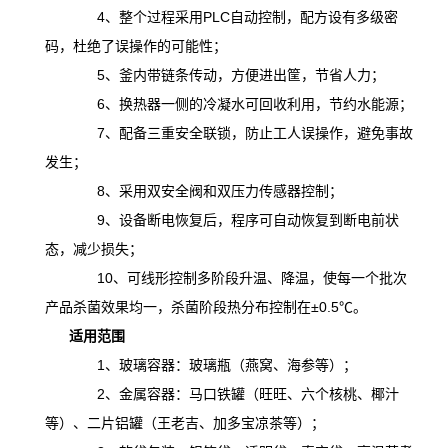
4、整个过程采用PLC自动控制，配方设有多级密
码，杜绝了误操作的可能性；
5、釜内带链条传动，方便进出筐，节省人力；
6、换热器一侧的冷凝水可回收利用，节约水能源；
7、配备三重安全联锁，防止工人误操作，避免事故
发生；
8、采用双安全阀和双压力传感器控制；
9、设备断电恢复后，程序可自动恢复到断电前状
态，减少损失；
10、可线形控制多阶段升温、降温，
使
每一个批次
产品杀菌效果均一，杀菌阶段热分布控制在
±0.5℃。
适用范围
1、玻璃容器：玻璃瓶（燕窝、海参等）；
2、金属容器：马口铁罐（旺旺、六个核桃、椰汁
等）、二片铝罐（王老吉、加多宝凉茶等）；