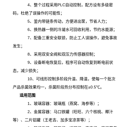
4、整个过程采用PLC自动控制，配方设有多级密
码，杜绝了误操作的可能性；
5、釜内带链条传动，方便进出筐，节省人力；
6、换热器一侧的冷凝水可回收利用，节约水能源；
7、配备三重安全联锁，防止工人误操作，避免事故
发生；
8、采用双安全阀和双压力传感器控制；
9、设备断电恢复后，程序可自动恢复到断电前状
态，减少损失；
10、可线形控制多阶段升温、降温，
使
每一个批次
产品杀菌效果均一，杀菌阶段热分布控制在
±0.5℃。
适用范围
1、玻璃容器：玻璃瓶（燕窝、海参等）；
2、金属容器：马口铁罐（旺旺、六个核桃、椰汁
等）、二片铝罐（王老吉、加多宝凉茶等）；