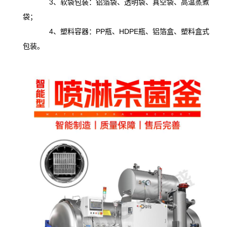
3、软袋包装：铝箔袋、透明袋、真空袋、高温蒸煮
袋；
4、塑料容器：PP瓶、HDPE瓶、铝箔盒、塑料盒式
包装。