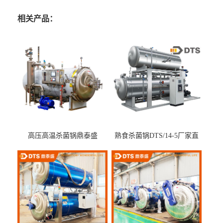
相关产品：
高压高温杀菌锅鼎泰盛
熟食杀菌锅DTS/14-5厂家直
DTS/15-4
供