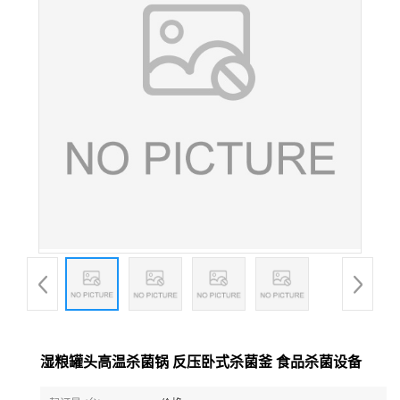
湿粮罐头高温杀菌锅 反压卧式杀菌釜 食品杀菌设备