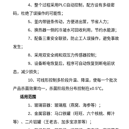
4、整个过程采用PLC自动控制，配方设有多级密
码，杜绝了误操作的可能性；
5、釜内带链条传动，方便进出筐，节省人力；
6、换热器一侧的冷凝水可回收利用，节约水能源；
7、配备三重安全联锁，防止工人误操作，避免事故
发生；
8、采用双安全阀和双压力传感器控制；
9、设备断电恢复后，程序可自动恢复到断电前状
态，减少损失；
10、可线形控制多阶段升温、降温，
使
每一个批次
产品杀菌效果均一，杀菌阶段热分布控制在
±0.5℃。
适用范围
1、玻璃容器：玻璃瓶（燕窝、海参等）；
2、金属容器：马口铁罐（旺旺、六个核桃、椰汁
等）、二片铝罐（王老吉、加多宝凉茶等）；