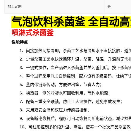
加工定制
是
气泡饮料杀菌釜 全自动高
喷淋式杀菌釜
性能特点
1、间接加热间接冷却，杀菌工艺水与冷却水不直接接触，避免
2、少量杀菌工艺水快速循环升温、杀菌、降温，升温前无需排
3、一键式操作，当产品进入杀菌釜并关闭釜门后，按下杀菌键
4、整个过程采用PLC自动控制，配方设有多级密码，杜绝了
5、釜内带链条传动，方便进出筐，节省人力；
6、换热器一侧的冷凝水可回收利用，节约水能源；
7、配备三重安全联锁，防止工人误操作，避免事故发生；
8、采用双安全阀和双压力传感器控制；
9、设备断电恢复后，程序可自动恢复到断电前状态，减少损
10、可线形控制多阶段升温、降温，
使
每一个批次产品杀菌效