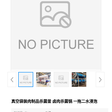
真空袋装肉制品杀菌釜 卤肉杀菌锅 一拖二水浸泡