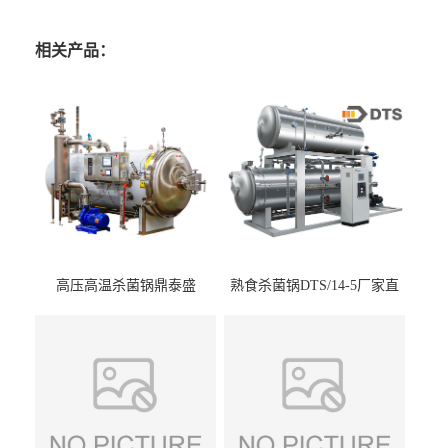
相关产品：
高压高温杀菌锅鼎泰盛
熟食杀菌锅DTS/14-5厂家直
DTS/15-4
供