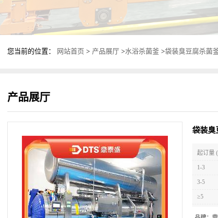
您当前的位置：
网站首页
>
产品展厅
>
水浴杀菌釜
>
袋装臭豆腐杀菌釜
产品展厅
袋装臭
起订量 (
1-3
3-5
≥5
品牌：
鼎