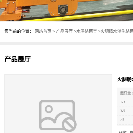
您当前的位置：
网站首页
>
产品展厅
>
水浴杀菌釜
>
火腿肠水浸泡杀菌
产品展厅
火腿肠
起订量 (
1-3
3-5
≥5
品牌：
鼎