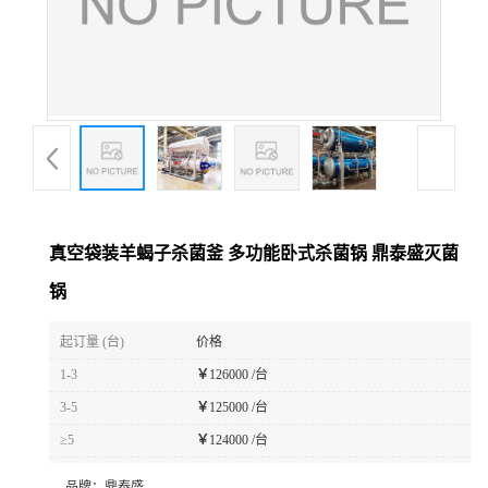
起订量 (台)
价格
1-3
￥
126000 /台
3-5
￥
125000 /台
≥5
￥
124000 /台
品牌：
鼎泰盛
产地：
中国 山东潍坊
发布日期：
2025-11-18
更新日期：
2025-11-18
发送咨询信息
产品详请
1
3c证书编号