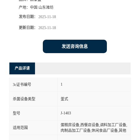
杀菌设备类型
釜式
J-1403
型号
蛋糕房设备,西餐店设备,调料加工厂设备,
适用范围
肉制品加工厂设备,休闲食品厂设备,其他
加工定制
是
1
认证人组织名称
真空袋装羊蝎子杀菌釜
多功能卧式杀菌锅 鼎泰
盛灭菌锅
当灭菌釜内循环水温度达到设定的灭菌温度
时，开始进入灭菌保温阶段。在保温阶段，灭
菌釜所需的压力和温度由客户根据不同的产品