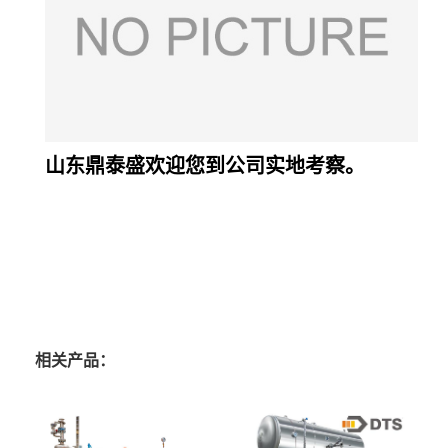
相关产品：
高压高温杀菌锅鼎泰盛
熟食杀菌锅DTS/14-5厂家直
DTS/15-4
供