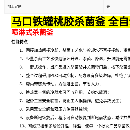
加工定制
是
马口铁罐桃胶杀菌釜 全自
喷淋式杀菌釜
性能特点
1、间接加热间接冷却，杀菌工艺水与冷却水不直接接触，避免
2、少量杀菌工艺水快速循环升温、杀菌、降温，升温前无需排
3、一键式操作，当产品进入杀菌釜并关闭釜门后，按下杀菌键
4、整个过程采用PLC自动控制，配方设有多级密码，杜绝了
5、釜内带链条传动，方便进出筐，节省人力；
6、换热器一侧的冷凝水可回收利用，节约水能源；
7、配备三重安全联锁，防止工人误操作，避免事故发生；
8、采用双安全阀和双压力传感器控制；
9、设备断电恢复后，程序可自动恢复到断电前状态，减少损
10、可线形控制多阶段升温、降温，
使
每一个批次产品杀菌效