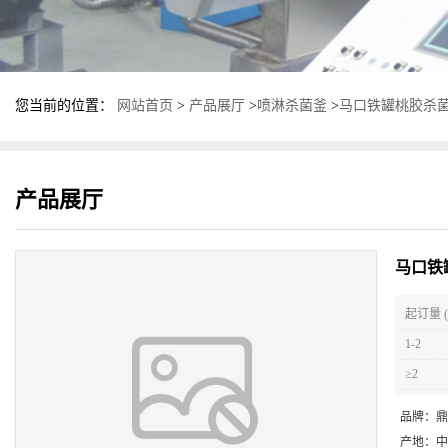
您当前的位置：
网站首页
>
产品展厅
>
喷淋杀菌釜
>
马口铁罐桃胶杀菌
产品展厅
马口铁
起订量 (
1-2
≥2
品牌：
鼎
产地：
中