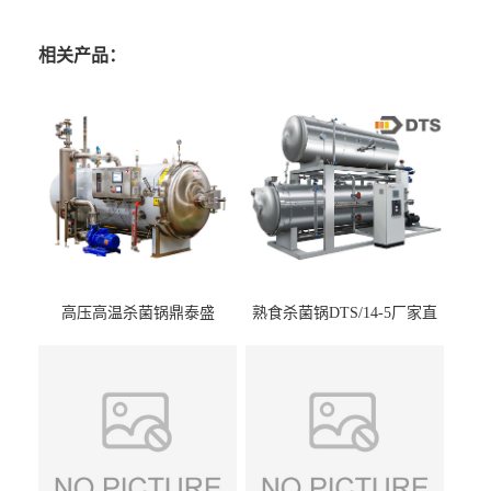
相关产品：
高压高温杀菌锅鼎泰盛
熟食杀菌锅DTS/14-5厂家直
DTS/15-4
供