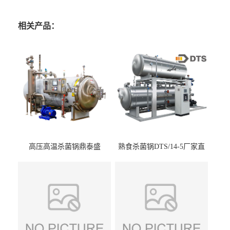
相关产品：
高压高温杀菌锅鼎泰盛
熟食杀菌锅DTS/14-5厂家直
DTS/15-4
供