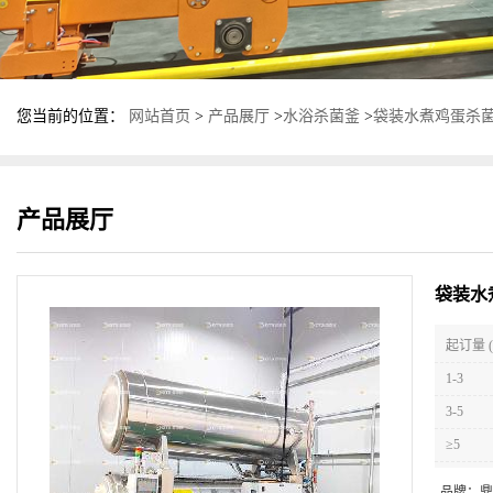
您当前的位置：
网站首页
>
产品展厅
>
水浴杀菌釜
>
袋装水煮鸡蛋杀菌
产品展厅
袋装水
起订量 (
1-3
3-5
≥5
品牌：
鼎