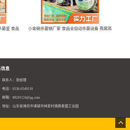
杀菌釜 食品
小金碗杀菌锅厂家 食品全自动杀菌设备 燕窝高
温杀菌釜
系信息
联系人：张经理
电话：0536-6549119
邮箱：
89241124@qq.com
地址：山东省潍坊市诸城市林家村镇鼎泰盛工业园