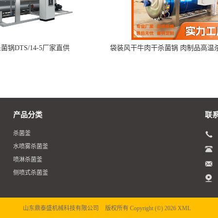
菌锅DTS/14-5厂家直供
袋装风干牛肉干杀菌锅 肉制品高温
杀菌设备
产品分类
联
杀菌釜
水喷雾杀菌釜
喷淋杀菌釜
侧喷式杀菌釜
山东鼎泰盛机械科技有限公司
版权所有 Copyright (©) 2026
XML