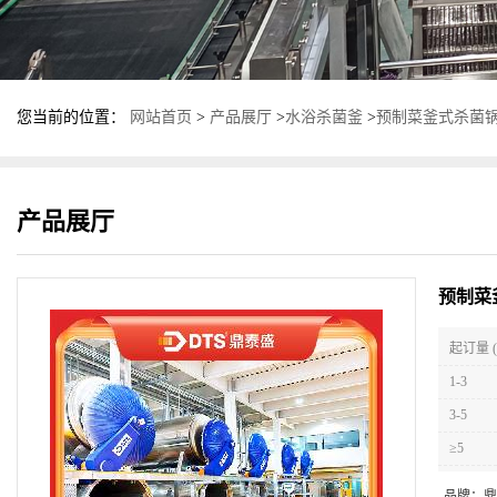
您当前的位置：
网站首页
>
产品展厅
>
水浴杀菌釜
>
预制菜釜式杀菌锅
产品展厅
预制菜
起订量 (
1-3
3-5
≥5
品牌：
鼎