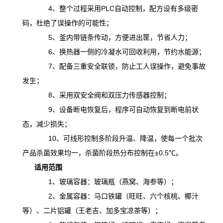
4、整个过程采用PLC自动控制，配方设有多级密
码，杜绝了误操作的可能性；
5、釜内带链条传动，方便进出筐，节省人力；
6、换热器一侧的冷凝水可回收利用，节约水能源；
7、配备三重安全联锁，防止工人误操作，避免事故
发生；
8、采用双安全阀和双压力传感器控制；
9、设备断电恢复后，程序可自动恢复到断电前状
态，减少损失；
10、可线形控制多阶段升温、降温，
使
每一个批次
产品杀菌效果均一，杀菌阶段热分布控制在
±0.5℃。
适用范围
1、玻璃容器：玻璃瓶（燕窝、海参等）；
2、金属容器：马口铁罐（旺旺、六个核桃、椰汁
等）、二片铝罐（王老吉、加多宝凉茶等）；