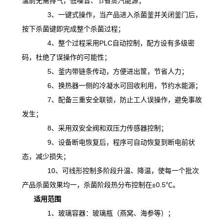
温前无需排气，低噪音、节省蒸汽能源；
3、一键式操作，当产品进入杀菌釜并关闭釜门后，
按下杀菌键即完成整个杀菌过程；
4、整个过程采用PLC自动控制，配方设有多级密
码，杜绝了误操作的可能性；
5、釜内带链条传动，方便进出筐，节省人力；
6、换热器一侧的冷凝水可回收利用，节约水能源；
7、配备三重安全联锁，防止工人误操作，避免事故
发生；
8、采用双安全阀和双压力传感器控制；
9、设备断电恢复后，程序可自动恢复到断电前状
态，减少损失；
10、可线形控制多阶段升温、降温，
使
每一个批次
产品杀菌效果均一，杀菌阶段热分布控制在
±0.5℃。
适用范围
1、玻璃容器：玻璃瓶（燕窝、海参等）；