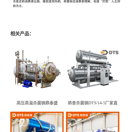
相关产品：
高压高温杀菌锅鼎泰盛
熟食杀菌锅DTS/14-5厂家直
DTS/15-4
供