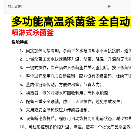
加工定制
是
多功能高温杀菌釜 全自动
喷淋式杀菌釜
性能特点
1、间接加热间接冷却，杀菌工艺水与冷却水不直接接触，避免
2、少量杀菌工艺水快速循环升温、杀菌、降温，升温前无需排
3、一键式操作，当产品进入杀菌釜并关闭釜门后，按下杀菌键
4、整个过程采用PLC自动控制，配方设有多级密码，杜绝了
5、釜内带链条传动，方便进出筐，节省人力；
6、换热器一侧的冷凝水可回收利用，节约水能源；
7、配备三重安全联锁，防止工人误操作，避免事故发生；
8、采用双安全阀和双压力传感器控制；
9、设备断电恢复后，程序可自动恢复到断电前状态，减少损
10、可线形控制多阶段升温、降温，
使
每一个批次产品杀菌效