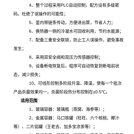
4、整个过程采用PLC自动控制，配方设有多级密
码，杜绝了误操作的可能性；
5、釜内带链条传动，方便进出筐，节省人力；
6、换热器一侧的冷凝水可回收利用，节约水能源；
7、配备三重安全联锁，防止工人误操作，避免事故
发生；
8、采用双安全阀和双压力传感器控制；
9、设备断电恢复后，程序可自动恢复到断电前状
态，减少损失；
10、可线形控制多阶段升温、降温，
使
每一个批次
产品杀菌效果均一，杀菌阶段热分布控制在
±0.5℃。
适用范围
1、玻璃容器：玻璃瓶（燕窝、海参等）；
2、金属容器：马口铁罐（旺旺、六个核桃、椰汁
等）、二片铝罐（王老吉、加多宝凉茶等）；