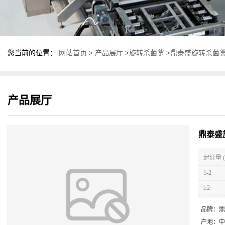
您当前的位置：
网站首页
>
产品展厅
>
旋转杀菌釜
>
鼎泰盛旋转杀菌釜
产品展厅
鼎泰盛
起订量 (
1-2
≥2
品牌：
鼎
产地：
中