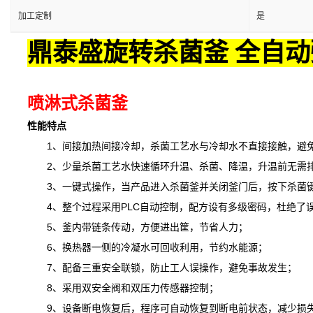
加工定制
是
鼎泰盛旋转杀菌釜 全自动
喷淋式杀菌釜
性能特点
1、间接加热间接冷却，杀菌工艺水与冷却水不直接接触，避免
2、少量杀菌工艺水快速循环升温、杀菌、降温，升温前无需排
3、一键式操作，当产品进入杀菌釜并关闭釜门后，按下杀菌键
4、整个过程采用PLC自动控制，配方设有多级密码，杜绝了
5、釜内带链条传动，方便进出筐，节省人力；
6、换热器一侧的冷凝水可回收利用，节约水能源；
7、配备三重安全联锁，防止工人误操作，避免事故发生；
8、采用双安全阀和双压力传感器控制；
9、设备断电恢复后，程序可自动恢复到断电前状态，减少损