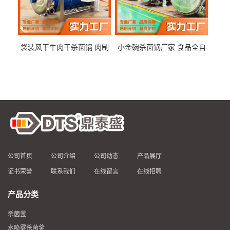
袋装风干牛肉干杀菌锅 肉制
小金碗杀菌锅厂家 食品全自
品高温杀菌釜 食品杀菌设备
动杀菌设备 燕窝高温杀菌釜
公司首页
公司介绍
公司动态
产品展厅
证书荣誉
联系我们
在线留言
在线招聘
产品分类
杀菌釜
水喷雾杀菌釜