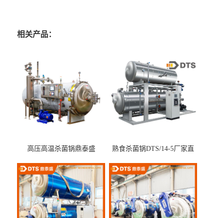
相关产品：
高压高温杀菌锅鼎泰盛
熟食杀菌锅DTS/14-5厂家直
DTS/15-4
供