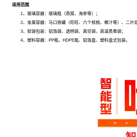
适用范围
1、玻璃容器：玻璃瓶（燕窝、海参等）；
2、金属容器：马口铁罐（旺旺、六个核桃、椰汁等）、二片铝
3、软袋包装：铝箔袋、透明袋、真空袋、高温蒸煮袋；
4、塑料容器：PP瓶、HDPE瓶、铝箔盒、塑料盒式包装。