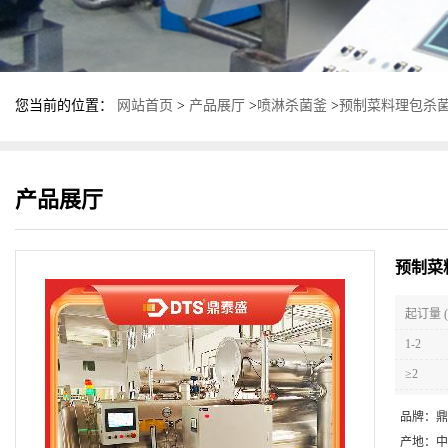
您当前的位置：
网站首页
>
产品展厅
>
喷淋杀菌釜
>
预制菜料理包杀菌
产品展厅
预制菜
起订量 (
1-2
≥2
品牌：
鼎
产地：
中