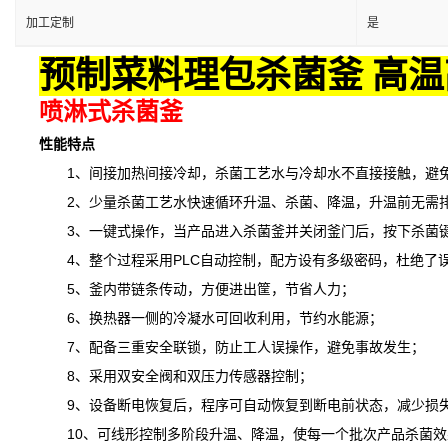
加工定制
是
预制菜料理包杀菌釜 高温
喷淋式杀菌釜
性能特点
1、间接加热间接冷却，杀菌工艺水与冷却水不直接接触，避免
2、少量杀菌工艺水快速循环升温、杀菌、降温，升温前无需排
3、一键式操作，当产品进入杀菌釜并关闭釜门后，按下杀菌键
4、整个过程采用PLC自动控制，配方设有多级密码，杜绝了
5、釜内带链条传动，方便进出筐，节省人力；
6、换热器一侧的冷凝水可回收利用，节约水能源；
7、配备三重安全联锁，防止工人误操作，避免事故发生；
8、采用双安全阀和双压力传感器控制；
9、设备断电恢复后，程序可自动恢复到断电前状态，减少损
10、可线形控制多阶段升温、降温，
使
每一个批次产品杀菌效