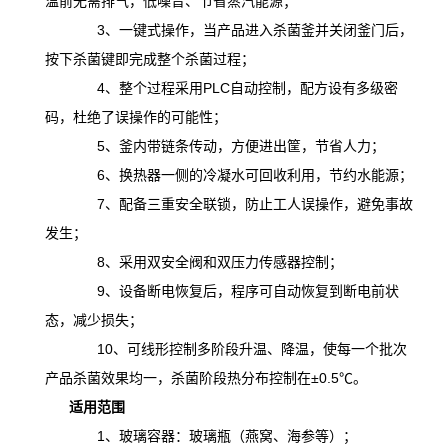
温前无需排气，低噪音、节省蒸汽能源；
3、一键式操作，当产品进入杀菌釜并关闭釜门后，
按下杀菌键即完成整个杀菌过程；
4、整个过程采用PLC自动控制，配方设有多级密
码，杜绝了误操作的可能性；
5、釜内带链条传动，方便进出筐，节省人力；
6、换热器一侧的冷凝水可回收利用，节约水能源；
7、配备三重安全联锁，防止工人误操作，避免事故
发生；
8、采用双安全阀和双压力传感器控制；
9、设备断电恢复后，程序可自动恢复到断电前状
态，减少损失；
10、可线形控制多阶段升温、降温，
使
每一个批次
产品杀菌效果均一，杀菌阶段热分布控制在
±0.5℃。
适用范围
1、玻璃容器：玻璃瓶（燕窝、海参等）；