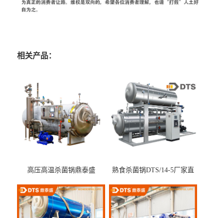
相关产品：
高压高温杀菌锅鼎泰盛
熟食杀菌锅DTS/14-5厂家直
DTS/15-4
供