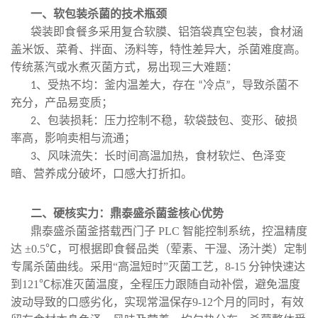
一、
软包装杀菌的技术瓶颈
袋装即食餐多采用复合软膜、铝箔袋真空包装，食材涵
盖米饭、菜肴、拌面、汤料等，特性差异大，杀菌难度高。
传统蒸汽或水煮灭菌方式，易出现三大难题：
、
受热不均
：釜内温差大，存在
冷点
，导致杀菌不
1
“
”
充分
，产品易变质；
、
包装损耗
：压力控制不稳，软袋鼓包、变形、破损
2
率高，影响卖相与流通；
、
风味流失
：
长时间高温加热，食材软烂、色泽变
3
暗、营养成分破坏，口感大打折扣。
二
、硬核实力：鼎泰盛杀菌釜核心优势
鼎泰盛杀菌釜搭载西门子
PLC 智能控制系统，
控温精度
达
±0.
5
℃，可根据即食餐品类（荤素、干湿、汤汁类）定制
专属杀菌曲线。采用“高温短时”灭菌工艺，8-15 分钟快速达
到121℃标准灭菌温度，全程压力跟随自动补偿，避免温度
波动导致的口感劣化，实现常温保存9-12个月的同时，
有效