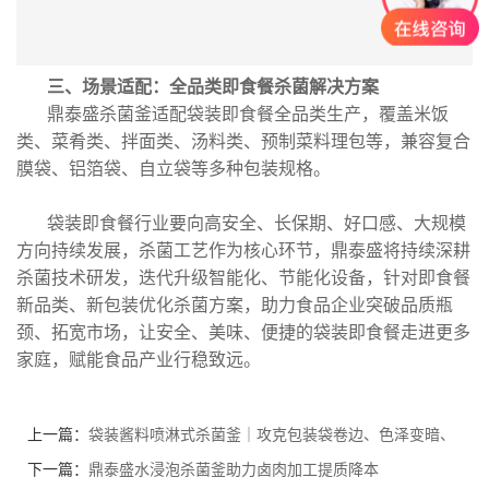
三
、场景适配：全品类即食餐杀菌解决方案
鼎泰盛杀菌釜适配袋装即食餐全品类生产，覆盖米饭
类、菜肴类、拌面类、汤料类、预制菜料理包等，兼容复合
膜袋、铝箔袋、自立袋等多种包装规格。
袋装即食餐行业
要
向
高安全、长保期、好口感、大规模
方向持续发展
，
杀菌工艺作为核心环节，鼎泰盛将持续深耕
杀菌技术研发，迭代升级智能化、节能化设备，针对即食餐
新品类、新包装优化杀菌方案，助力
食品
企业突破品质瓶
颈、拓宽市场，让安全、美味、便捷的袋装即食餐走进更多
家庭，赋能食品产业行稳致远。
上一篇：
袋装酱料喷淋式杀菌釜｜攻克包装袋卷边、色泽变暗、
保质期短三大行业痛点
下一篇：
鼎泰盛水浸泡杀菌釜助力卤肉加工提质降本